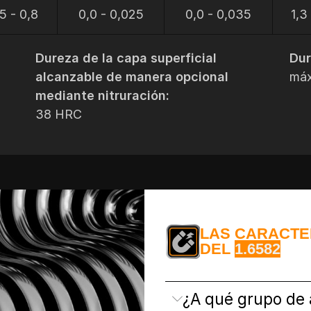
5 - 0,8
0,0 - 0,025
0,0 - 0,035
1,3 
Dureza de la capa superficial
Dur
alcanzable de manera opcional
máx
mediante nitruración:
38 HRC
LAS CARACTER
DEL
1.6582
¿A qué grupo de 