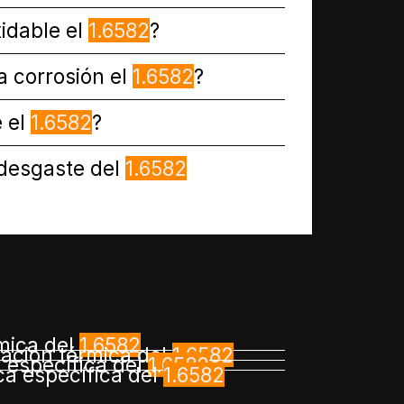
idable el
1.6582
?
la corrosión el
1.6582
?
 el
1.6582
?
 desgaste del
1.6582
mica del
1.6582
atación térmica del
1.6582
 específica del
1.6582
ica específica del
1.6582