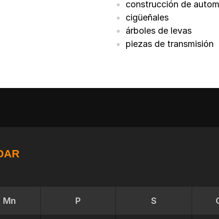
construcción de autom
cigüeñales
árboles de levas
piezas de transmisión
DAR
Mn
P
S