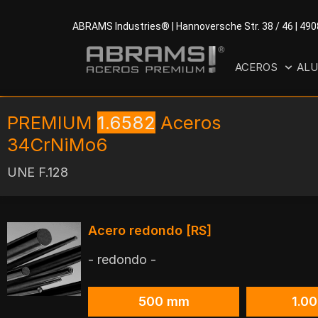
ABRAMS Industries® | Hannoversche Str. 38 / 46 | 49
ACEROS
ALU
PREMIUM
1.6582
Aceros
34CrNiMo6
UNE F.128
Acero redondo [RS]
- redondo -
500 mm
1.0