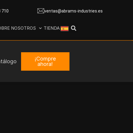
8 710
ventas@abrams-industries.es
OBRE NOSOTROS
TIENDA
¡Compre
tálogo
ahora!