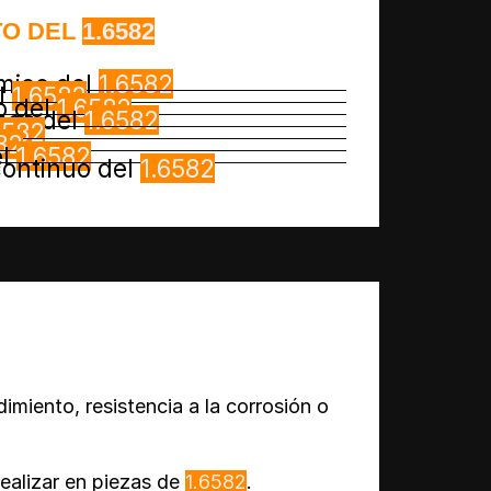
TO DEL
1.6582
rmico del
1.6582
l
1.6582
o del
1.6582
ones del
1.6582
6582
82
el
1.6582
continuo del
1.6582
imiento, resistencia a la corrosión o
ealizar en piezas de
1.6582
.