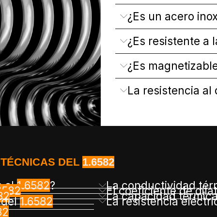
¿Es un acero inox
¿Es resistente a 
¿Es magnetizable
La resistencia al
 TÉCNICAS DEL
1.6582
s el
1.6582
?
La conductividad tér
6582
El coeficiente de dil
82
La capacidad térmica
 del
1.6582
La resistencia eléctr
82