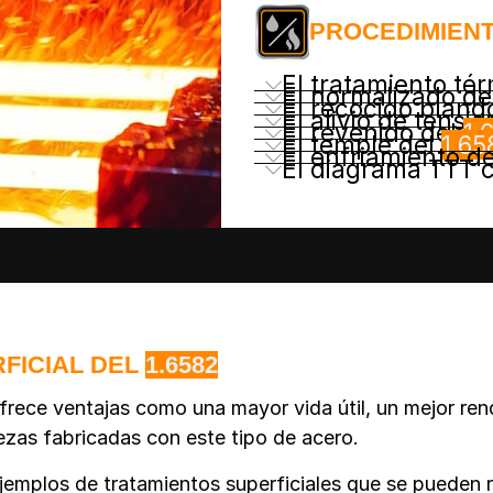
PROCEDIMIEN
El tratamiento té
El normalizado de
El recocido bland
El alivio de tensi
El revenido del
1.
El temple del
1.65
El enfriamiento d
El diagrama TTT 
FICIAL DEL
1.6582
rece ventajas como una mayor vida útil, un mejor rend
piezas fabricadas con este tipo de acero.
jemplos de tratamientos superficiales que se pueden r