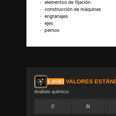
elementos de fijación
construcción de máquinas
engranajes
ejes
pernos
1.6582
VALORES ESTÁN
Análisis químico:
C
Si