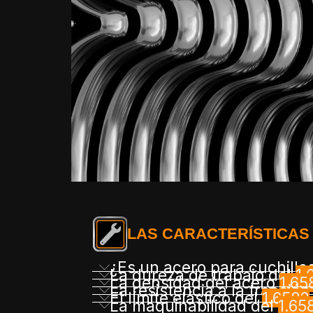
LAS CARACTERÍSTICAS
¿Es un acero para cuchillo
La dureza de trabajo del
1.
La densidad del acero
1.65
La resistencia a la tracción
El límite elástico del
1.6582
La maquinabilidad del
1.65