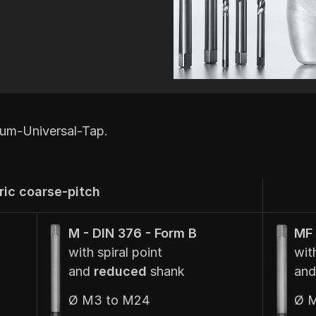
ium-Universal-Tap.
ric coarse-pitch
M - DIN 376 - Form B
MF 
with spiral point
with
and
reduced
shank
an
Ø M3 to M24
Ø M