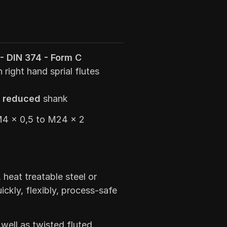
- DIN 374 - Form C
 right hand sprial flutes
d
reduced
shank
4 x 0,5 to M24 x 2
 heat treatable steel or
ckly, flexibly, process-safe
 well as twisted fluted