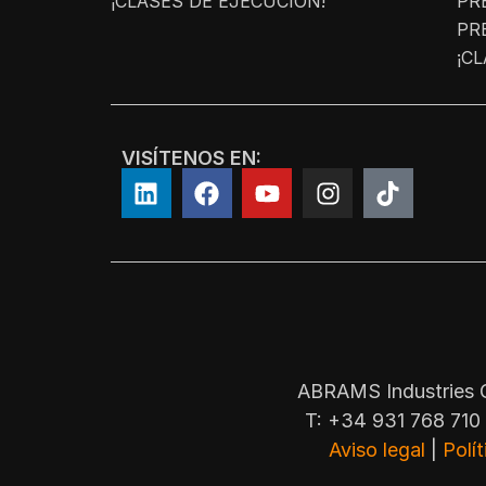
¡CLASES DE EJECUCIÓN!
PR
PR
¡C
VISÍTENOS EN:
ABRAMS Industries G
T: +34 931 768 710 
Aviso legal
|
Polí