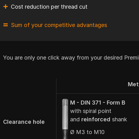
Cost reduction per thread cut
Sum of your competitive advantages
You are only one click away from your desired Prem
Met
M - DIN 371 - Form B
with spiral point
and
reinforced
shank
Clearance hole
Ø M3 to M10