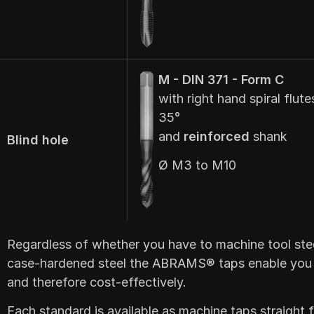
M - DIN 371 - Form C
with right hand spiral flute
35°
and
reinforced
shank
Blind hole
Ø M3 to M10
Regardless of whether you have to machine tool steel,
case-hardened steel the ABRAMS® taps enable you to r
and therefore cost-effectively.
Each standard is available as machine taps straight f