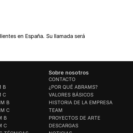
lientes en España. Su llamada será
Sobre nosotros
CONTACTO
M B
¿POR QUÉ ABRAMS?
M C
VALORES BÁSICOS
RM B
HISTORIA DE LA EMPRESA
RM C
TEAM
M B
PROYECTOS DE ARTE
M C
DESCARGAS