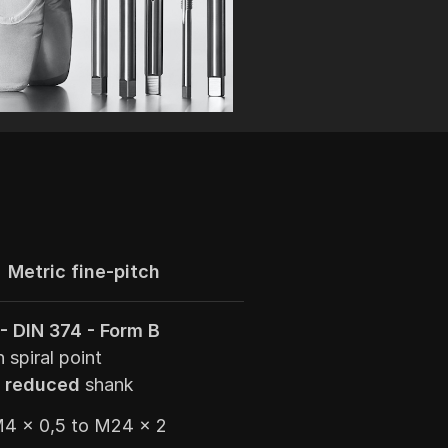
Metric fine-pitch
- DIN 374 - Form B
 spiral point
d
reduced
shank
4 x 0,5 to M24 x 2