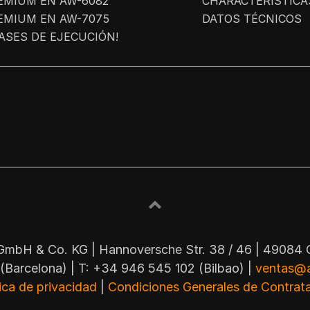
EMIUM EN AW-6082
CHARACTERÍSTICA
EMIUM EN AW-7075
DATOS TÉCNICOS
LASES DE EJECUCIÓN!
mbH & Co. KG | Hannoversche Str. 38 / 46 | 49084 
(Barcelona) | T: +34 946 545 102 (Bilbao) |
ventas@a
tica de privacidad
|
Condiciones Generales de Contrata