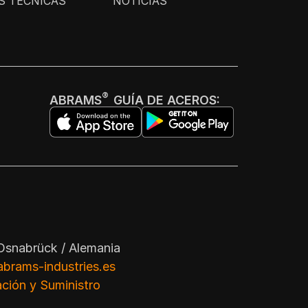
S TÉCNICAS
NOTICIAS
®
ABRAMS
GUÍA DE ACEROS:
Osnabrück / Alemania
brams-industries.es
ción y Suministro