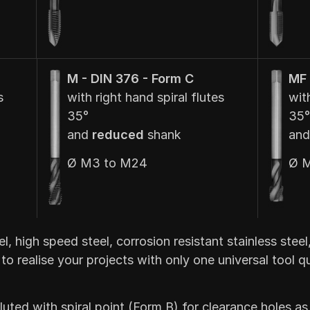
M - DIN 376 - Form C
MF 
s
with right hand spiral flutes
with
35°
35°
and
reduced
shank
an
Ø M3 to M24
Ø M
 high speed steel, corrosion resistant stainless steel,
ealise your projects with only one universal tool qui
luted with spiral point (Form B) for clearance holes as