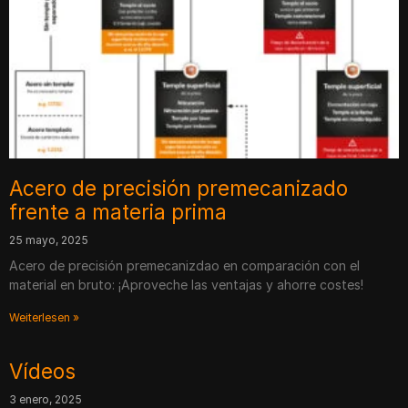
Acero de precisión premecanizado
frente a materia prima
25 mayo, 2025
Acero de precisión premecanizdao en comparación con el
material en bruto: ¡Aproveche las ventajas y ahorre costes!
Weiterlesen »
Vídeos
3 enero, 2025