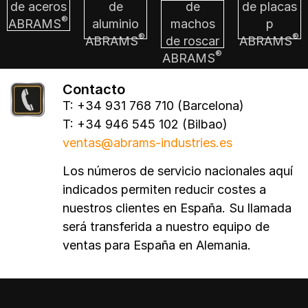
de aceros
de
de
de placas
®
ABRAMS
aluminio
machos
p
®
®
ABRAMS
de roscar
ABRAMS
®
ABRAMS
Contacto
T: +34 931 768 710 (Barcelona)
T: +34 946 545 102 (Bilbao)
ventas@abrams-industries.es
Los números de servicio nacionales aquí
indicados permiten reducir costes a
nuestros clientes en España. Su llamada
será transferida a nuestro equipo de
ventas para España en Alemania.