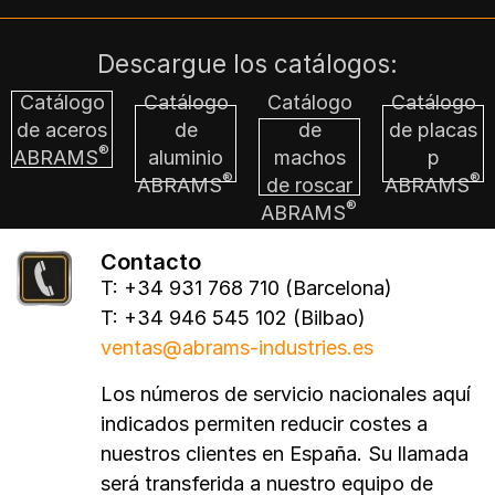
Descargue los catálogos:
Catálogo
Catálogo
Catálogo
Catálogo
de aceros
de
de
de placas
®
ABRAMS
aluminio
machos
p
®
®
ABRAMS
de roscar
ABRAMS
®
ABRAMS
Contacto
T: +34 931 768 710 (Barcelona)
T: +34 946 545 102 (Bilbao)
ventas@abrams-industries.es
Los números de servicio nacionales aquí
indicados permiten reducir costes a
nuestros clientes en España. Su llamada
será transferida a nuestro equipo de