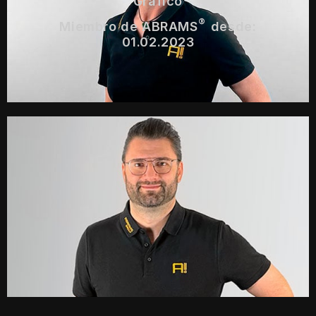
Gráfico
®
Miembro de ABRAMS
desde:
01.02.2023
Paul Kopper
Administrador de sistemas
®
Miembro de
ABRAMS
desde:
01.08.2019