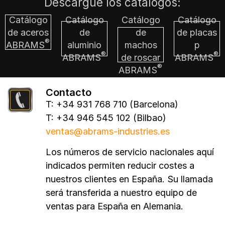
Descargue los catálogos:
Catálogo
Catálogo
Catálogo
Catálogo
de aceros
de
de
de placas
®
ABRAMS
aluminio
machos
p
®
®
ABRAMS
de roscar
ABRAMS
®
ABRAMS
Contacto
T: +34 931 768 710 (Barcelona)
T: +34 946 545 102 (Bilbao)
ventas@abrams-industries.es
Los números de servicio nacionales aquí
indicados permiten reducir costes a
nuestros clientes en España. Su llamada
será transferida a nuestro equipo de
ventas para España en Alemania.