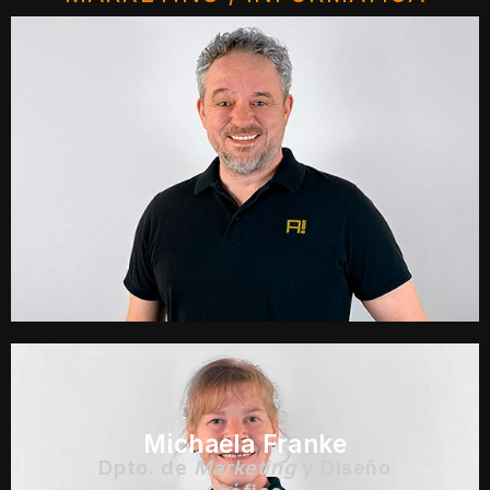
Sascha Reker
Dpto. de
Marketing
y Diseño
Gráfico
®
Miembro de
ABRAMS
desde:
11.04.2023
Michaela Franke
Dpto. de
Marketing
y Diseño